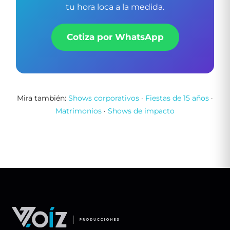
tu hora loca a la medida.
Cotiza por WhatsApp
Mira también:
Shows corporativos
·
Fiestas de 15 años
·
Matrimonios
·
Shows de impacto