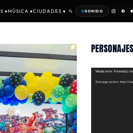
S
MÚSICA
CIUDADES
▾
▾
▾
SONIDO
PERSONAJES
Reproductor
Media error: Format(s) no
de
Descargar archivo: https://v
vídeo