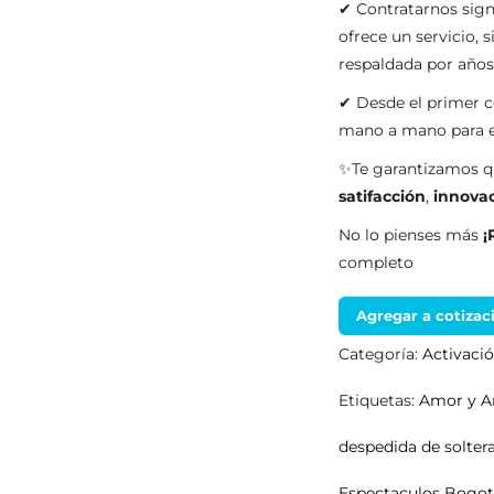
✔ Contratarnos sig
ofrece un servicio, 
respaldada por año
✔ Desde el primer c
mano a mano para en
✨Te garantizamos qu
satifacción
,
innova
No lo pienses más
¡
completo
Agregar a cotizac
Categoría:
Activaci
Etiquetas:
Amor y A
despedida de solter
Espectaculos Bogo