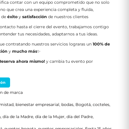
nifica contar con un equipo comprometido que no solo
sino que crea una experiencia completa y fluida,
s de
éxito
y
satisfacción
de nuestros clientes
ontacto hasta el cierre del evento, trabajamos contigo
tender tus necesidades, adaptarnos a tus ideas.
e contratando nuestros servicios lograras un
100% de
ción
y
mucho más
✨
Reserva ahora mismo!
y cambia tu evento por
ión
ón de marca
mistad
,
bienestar empresarial
,
bodas
,
Bogotá
,
cocteles
,
a
,
día de la Madre
,
día de la Mujer
,
día del Padre
,
tá
,
eventos bogota
,
eventos empresariales
,
fiesta 15 años
,