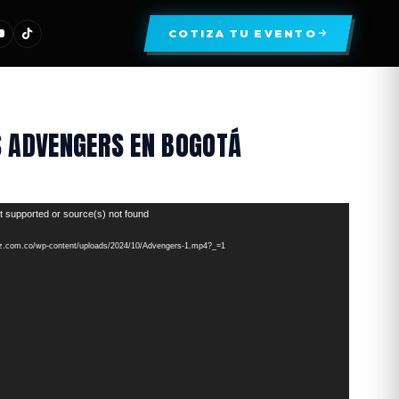
COTIZA TU EVENTO
 ADVENGERS EN BOGOTÁ
t supported or source(s) not found
oiz.com.co/wp-content/uploads/2024/10/Advengers-1.mp4?_=1