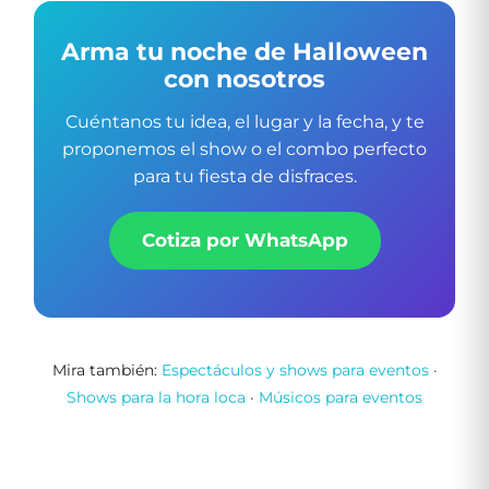
Arma tu noche de Halloween
con nosotros
Cuéntanos tu idea, el lugar y la fecha, y te
proponemos el show o el combo perfecto
para tu fiesta de disfraces.
Cotiza por WhatsApp
Mira también:
Espectáculos y shows para eventos
·
Shows para la hora loca
·
Músicos para eventos