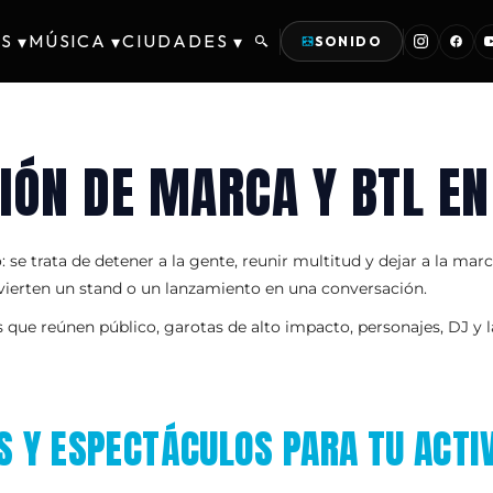
S
MÚSICA
CIUDADES
▾
▾
▾
SONIDO
IÓN DE MARCA Y BTL E
 se trata de detener a la gente, reunir multitud y dejar a la ma
vierten un stand o un lanzamiento en una conversación.
ue reúnen público, garotas de alto impacto, personajes, DJ y la
 Y ESPECTÁCULOS PARA TU ACTI