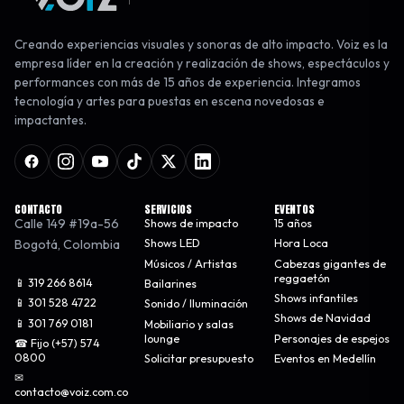
Creando experiencias visuales y sonoras de alto impacto. Voiz es la
empresa líder en la creación y realización de shows, espectáculos y
performances con más de 15 años de experiencia. Integramos
tecnología y artes para puestas en escena novedosas e
impactantes.
CONTACTO
SERVICIOS
EVENTOS
Calle 149 #19a-56
Shows de impacto
15 años
Bogotá
,
Colombia
Shows LED
Hora Loca
Músicos / Artistas
Cabezas gigantes de
reggaetón
📱 319 266 8614
Bailarines
Shows infantiles
📱 301 528 4722
Sonido / Iluminación
Shows de Navidad
📱 301 769 0181
Mobiliario y salas
lounge
Personajes de espejos
☎ Fijo (+57) 574
0800
Solicitar presupuesto
Eventos en Medellín
✉
contacto@voiz.com.co