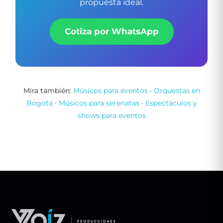
propuesta ideal.
Cotiza por WhatsApp
Mira también:
Músicos para eventos
·
Orquestas en
Bogotá
·
Músicos para serenatas
·
Espectáculos y
shows para eventos