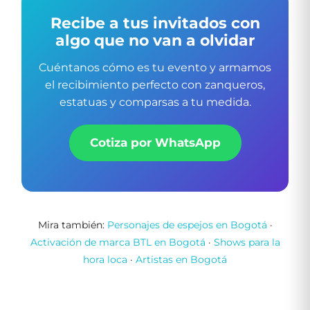
Recibe a tus invitados con
algo que no van a olvidar
Cuéntanos cómo es tu evento y armamos
el recibimiento perfecto con zanqueros,
estatuas y comparsas a tu medida.
Cotiza por WhatsApp
Mira también:
Personajes de espejos en Bogotá
·
Activación de marca BTL en Bogotá
·
Shows para la
hora loca
·
Artistas en Bogotá