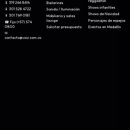
reggaetón
📱 319 266 8614
Bailarines
Shows infantiles
📱 301 528 4722
Sonido / Iluminación
Shows de Navidad
📱 301 769 0181
Mobiliario y salas
lounge
Personajes de espejos
☎ Fijo (+57) 574
0800
Solicitar presupuesto
Eventos en Medellín
✉
contacto@voiz.com.co