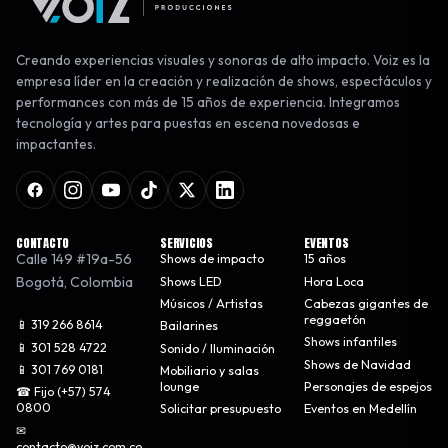
Creando experiencias visuales y sonoras de alto impacto. Voiz es la
empresa líder en la creación y realización de shows, espectáculos y
performances con más de 15 años de experiencia. Integramos
tecnología y artes para puestas en escena novedosas e
impactantes.
CONTACTO
SERVICIOS
EVENTOS
Calle 149 #19a-56
Shows de impacto
15 años
Bogotá
,
Colombia
Shows LED
Hora Loca
Músicos / Artistas
Cabezas gigantes de
reggaetón
📱 319 266 8614
Bailarines
Shows infantiles
📱 301 528 4722
Sonido / Iluminación
Shows de Navidad
📱 301 769 0181
Mobiliario y salas
lounge
Personajes de espejos
☎ Fijo (+57) 574
0800
Solicitar presupuesto
Eventos en Medellín
✉
contacto@voiz.com.co