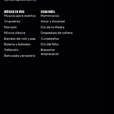
MÚSICA EN VIVO
OCASIONES
Músicos para eventos
Matrimonios
Orquestas
Amor y Amistad
Mariachi
Día de la Madre
Música clásica
Despedida de soltera
Bandas de rock y pop
Cumpleaños
Boleros y baladas
Día del Niño
Vallenato
Bienestar
empresarial
Batucada y brasilera