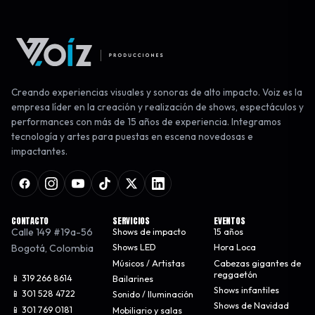
Creando experiencias visuales y sonoras de alto impacto. Voiz es la
empresa líder en la creación y realización de shows, espectáculos y
performances con más de 15 años de experiencia. Integramos
tecnología y artes para puestas en escena novedosas e
impactantes.
CONTACTO
SERVICIOS
EVENTOS
Calle 149 #19a-56
Shows de impacto
15 años
Bogotá
,
Colombia
Shows LED
Hora Loca
Músicos / Artistas
Cabezas gigantes de
reggaetón
📱 319 266 8614
Bailarines
Shows infantiles
📱 301 528 4722
Sonido / Iluminación
Shows de Navidad
📱 301 769 0181
Mobiliario y salas