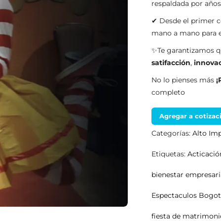
respaldada por año
✔ Desde el primer c
mano a mano para en
✨Te garantizamos qu
satifacción
,
innova
No lo pienses más
¡
completo
Agregar a cotizac
Categorías:
Alto Im
Etiquetas:
Acticaci
bienestar empresari
Espectaculos Bogo
fiesta de matrimoni