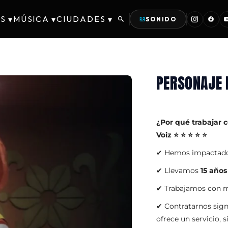
S
MÚSICA
CIUDADES
▾
▾
▾
SONIDO
PERSONAJE 
¿Por qué trabajar 
Voiz ⭐ ⭐ ⭐ ⭐ ⭐
✔ Hemos impactad
✔ Llevamos
15 años
✔ Trabajamos con ma
✔ Contratarnos sig
ofrece un servicio, 