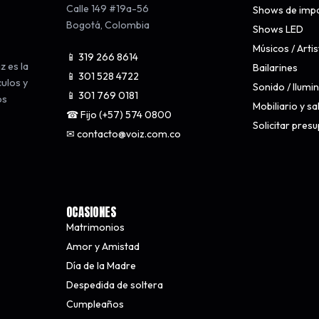
Calle 149 #19a-56
Shows de imp
Bogotá
,
Colombia
Shows LED
Músicos / Arti
📱 319 266 8614
z es la
Bailarines
📱 301 528 4722
culos y
Sonido / Ilumi
📱 301 769 0181
os
Mobiliario y s
☎ Fijo (+57) 574 0800
Solicitar pres
✉ contacto@voiz.com.co
OCASIONES
Matrimonios
Amor y Amistad
Día de la Madre
Despedida de soltera
Cumpleaños