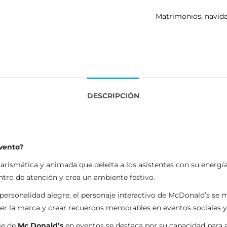
Matrimonios
,
navid
DESCRIPCIÓN
vento
?
arismática y animada que deleita a los asistentes con su energía 
entro de atención y crea un ambiente festivo.
personalidad alegre, el personaje interactivo de McDonald’s se m
er la marca y crear recuerdos memorables en eventos sociales y
je de
Mc Donald’s
en eventos se destaca por su capacidad para a