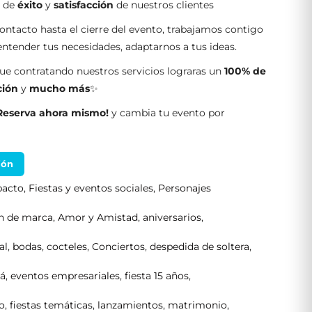
s de
éxito
y
satisfacción
de nuestros clientes
ontacto hasta el cierre del evento, trabajamos contigo
tender tus necesidades, adaptarnos a tus ideas.
e contratando nuestros servicios lograras un
100% de
ción
y
mucho más
✨
Reserva ahora mismo!
y cambia tu evento por
ión
pacto
,
Fiestas y eventos sociales
,
Personajes
ón de marca
,
Amor y Amistad
,
aniversarios
,
al
,
bodas
,
cocteles
,
Conciertos
,
despedida de soltera
,
tá
,
eventos empresariales
,
fiesta 15 años
,
o
,
fiestas temáticas
,
lanzamientos
,
matrimonio
,