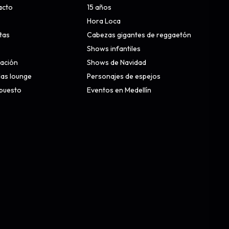
acto
15 años
Hora Loca
stas
Cabezas gigantes de reggaetón
Shows infantiles
nación
Shows de Navidad
alas lounge
Personajes de espejos
upuesto
Eventos en Medellín