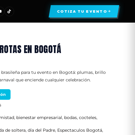
COTIZA TU EVENTO
ROTAS EN BOGOTÁ
brasileña para tu evento en Bogotá: plumas, brillo
arnaval que enciende cualquier celebración.
ión
s
mistad
,
bienestar empresarial
,
bodas
,
cocteles
,
a de soltera
,
día del Padre
,
Espectaculos Bogotá
,