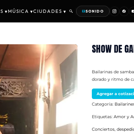
S
MÚSICA
CIUDADES
▾
▾
▾
SONIDO
SHOW DE GA
Bailarinas de samba 
dorado y ritmo de c
Agregar a cotizac
Categoría:
Bailarine
Etiquetas:
Amor y A
Conciertos
,
despedid