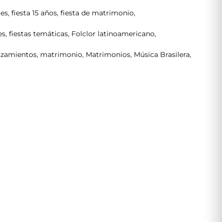
les
,
fiesta 15 años
,
fiesta de matrimonio
,
es
,
fiestas temáticas
,
Folclor latinoamericano
,
nzamientos
,
matrimonio
,
Matrimonios
,
Música Brasilera
,