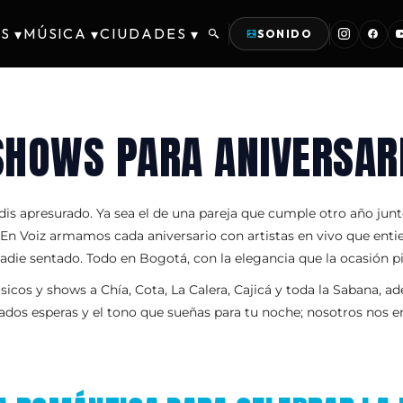
S
MÚSICA
CIUDADES
▾
▾
▾
SONIDO
SHOWS PARA ANIVERSAR
s apresurado. Ya sea el de una pareja que cumple otro año junto
. En Voiz armamos cada aniversario con artistas en vivo que en
die sentado. Todo en Bogotá, con la elegancia que la ocasión pi
cos y shows a Chía, Cota, La Calera, Cajicá y toda la Sabana, ad
itados esperas y el tono que sueñas para tu noche; nosotros nos