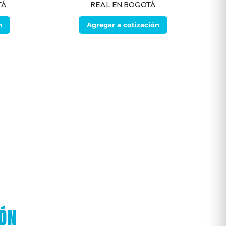
TÁ
REAL EN BOGOTÁ
n
Agregar a cotización
IÓN