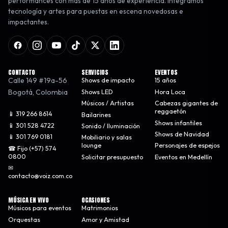
performances con más de 15 años de experiencia. Integramos
tecnología y artes para puestas en escena novedosas e
impactantes.
CONTACTO
SERVICIOS
EVENTOS
Calle 149 #19a-56
Shows de impacto
15 años
Bogotá
,
Colombia
Shows LED
Hora Loca
Músicos / Artistas
Cabezas gigantes de
reggaetón
📱 319 266 8614
Bailarines
Shows infantiles
📱 301 528 4722
Sonido / Iluminación
Shows de Navidad
📱 301 769 0181
Mobiliario y salas
lounge
Personajes de espejos
☎ Fijo (+57) 574
0800
Solicitar presupuesto
Eventos en Medellín
✉
contacto@voiz.com.co
MÚSICA EN VIVO
OCASIONES
Músicos para eventos
Matrimonios
Orquestas
Amor y Amistad