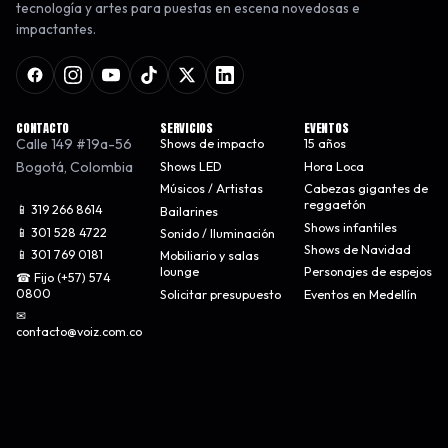
tecnología y artes para puestas en escena novedosas e
impactantes.
CONTACTO
SERVICIOS
EVENTOS
Calle 149 #19a-56
Shows de impacto
15 años
Bogotá
,
Colombia
Shows LED
Hora Loca
Músicos / Artistas
Cabezas gigantes de
reggaetón
📱 319 266 8614
Bailarines
Shows infantiles
📱 301 528 4722
Sonido / Iluminación
Shows de Navidad
📱 301 769 0181
Mobiliario y salas
lounge
Personajes de espejos
☎ Fijo (+57) 574
0800
Solicitar presupuesto
Eventos en Medellín
✉
contacto@voiz.com.co