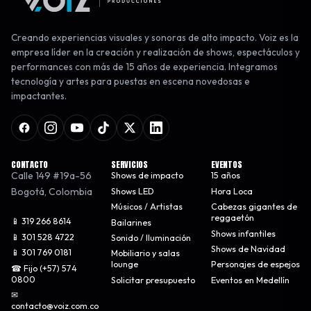
Creando experiencias visuales y sonoras de alto impacto. Voiz es la
empresa líder en la creación y realización de shows, espectáculos y
performances con más de 15 años de experiencia. Integramos
tecnología y artes para puestas en escena novedosas e
impactantes.
CONTACTO
SERVICIOS
EVENTOS
Calle 149 #19a-56
Shows de impacto
15 años
Bogotá
,
Colombia
Shows LED
Hora Loca
Músicos / Artistas
Cabezas gigantes de
reggaetón
📱 319 266 8614
Bailarines
Shows infantiles
📱 301 528 4722
Sonido / Iluminación
Shows de Navidad
📱 301 769 0181
Mobiliario y salas
lounge
Personajes de espejos
☎ Fijo (+57) 574
0800
Solicitar presupuesto
Eventos en Medellín
✉
contacto@voiz.com.co