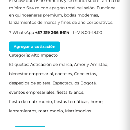
El show dura 6–10 minutos y se monta sobre tarima de
mínimo 6×4 m con apagón total del salón. Funciona
en quinceañeras premium, bodas modernas,
lanzamientos de marca y fines de año corporativos.
? WhatsApp
+57 319 266 8614
· L–V 8:00–18:00
Agregar a cotización
Categoría:
Alto Impacto
Etiquetas:
Acticación de marca
,
Amor y Amistad
,
bienestar empresarial
,
cocteles
,
Conciertos
,
despedida de soltera
,
Espectaculos Bogotá
,
eventos empresariales
,
fiesta 15 años
,
fiesta de matrimonio
,
fiestas temáticas
,
home
,
lanzamientos
,
matrimonio
,
Matrimonios