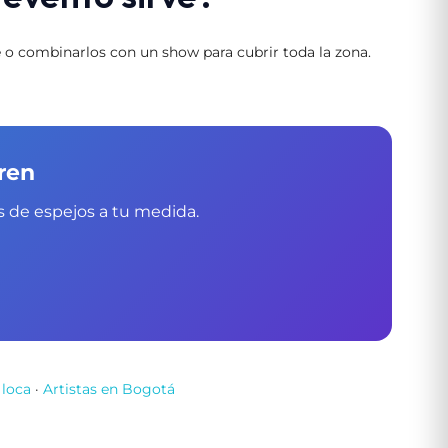
o combinarlos con un show para cubrir toda la zona.
ren
s de espejos a tu medida.
 loca
·
Artistas en Bogotá