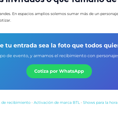
ndes. En espacios amplios solemos sumar más de un personaje 
tizar.
e tu entrada sea la foto que todos quie
tipo de evento, y armamos el recibimiento con personaje
Cotiza por WhatsApp
 de recibimiento
·
Activación de marca BTL
·
Shows para la hora