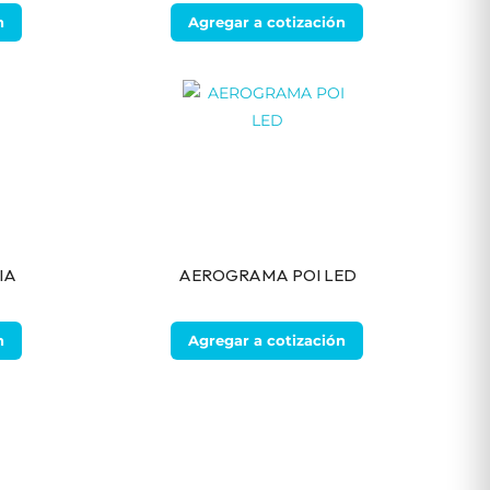
n
Agregar a cotización
IA
AEROGRAMA POI LED
n
Agregar a cotización