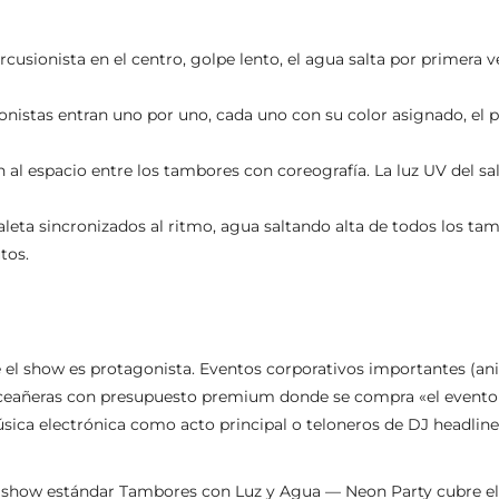
rcusionista en el centro, golpe lento, el agua salta por primera 
nistas entran uno por uno, cada uno con su color asignado, el pa
an al espacio entre los tambores con coreografía. La luz UV del s
eta sincronizados al ritmo, agua saltando alta de todos los tambo
tos.
l show es protagonista. Eventos corporativos importantes (aniv
inceañeras con presupuesto premium donde se compra «el evento d
úsica electrónica como acto principal o teloneros de DJ headline
 el show estándar Tambores con Luz y Agua — Neon Party cubre 