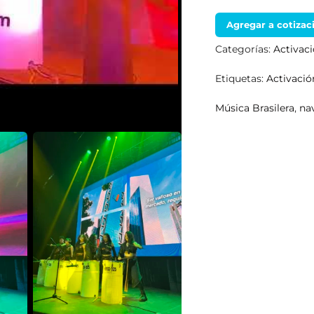
Agregar a cotizac
Categorías:
Activac
Etiquetas:
Activaci
Música Brasilera
,
na