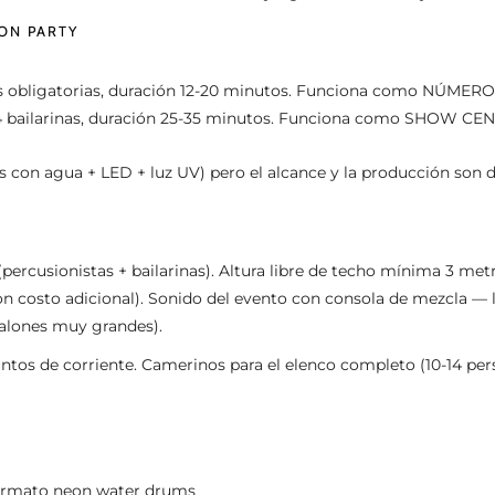
ON PARTY
nas obligatorias, duración 12-20 minutos. Funciona como NÚMERO
-4 bailarinas, duración 25-35 minutos. Funciona como SHOW CEN
n agua + LED + luz UV) pero el alcance y la producción son di
rcusionistas + bailarinas). Altura libre de techo mínima 3 met
con costo adicional). Sonido del evento con consola de mezcla — 
salones muy grandes).
ntos de corriente. Camerinos para el elenco completo (10-14 pers
 formato neon water drums