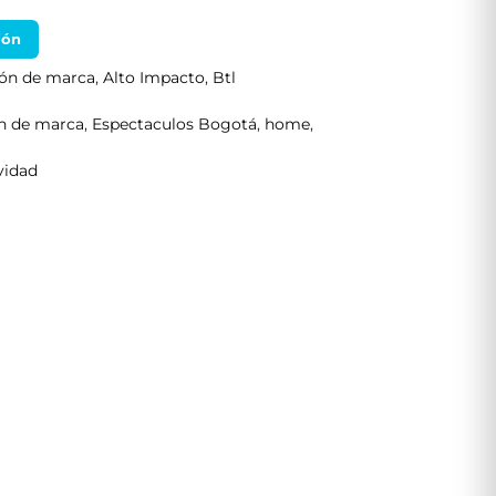
ión
ión de marca
,
Alto Impacto
,
Btl
ón de marca
,
Espectaculos Bogotá
,
home
,
vidad