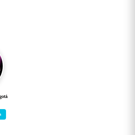
gotá
n