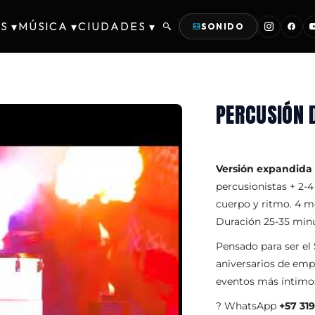
S
MÚSICA
CIUDADES
▾
▾
▾
SONIDO
PERCUSIÓN 
Versión expandida
percusionistas + 2-4
cuerpo y ritmo. 4 mo
Duración 25-35 min
Pensado para ser e
aniversarios de emp
eventos más íntimo
? WhatsApp
+57 31