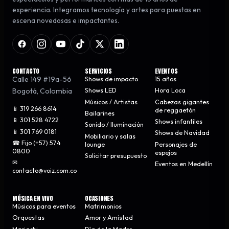
experiencia. Integramos tecnología y artes para puestas en
escena novedosas e impactantes.
CONTACTO
SERVICIOS
EVENTOS
Calle 149 #19a-56
Shows de impacto
15 años
Bogotá
,
Colombia
Shows LED
Hora Loca
Músicos / Artistas
Cabezas gigantes
📱 319 266 8614
de reggaetón
Bailarines
📱 301 528 4722
Shows infantiles
Sonido / Iluminación
📱 301 769 0181
Shows de Navidad
Mobiliario y salas
☎ Fijo (+57) 574
lounge
Personajes de
0800
espejos
Solicitar presupuesto
✉
Eventos en Medellín
contacto@voiz.com.co
MÚSICA EN VIVO
OCASIONES
Músicos para eventos
Matrimonios
Orquestas
Amor y Amistad