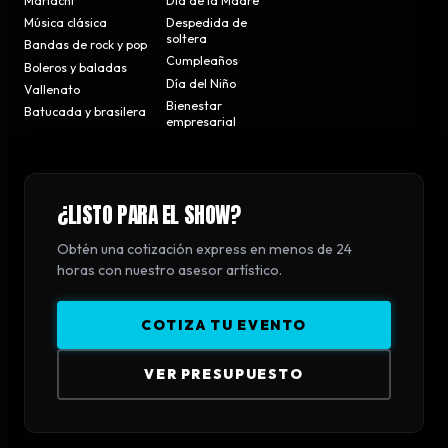
Mariachi
Día de la Madre
Música clásica
Despedida de
soltera
Bandas de rock y pop
Cumpleaños
Boleros y baladas
Día del Niño
Vallenato
Bienestar
Batucada y brasilera
empresarial
¿LISTO PARA EL SHOW?
Obtén una cotización express en menos de 24
horas con nuestro asesor artístico.
COTIZA TU EVENTO
VER PRESUPUESTO