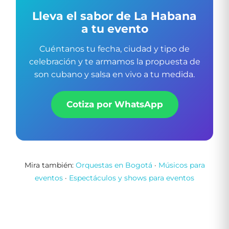
Lleva el sabor de La Habana
a tu evento
Cuéntanos tu fecha, ciudad y tipo de
celebración y te armamos la propuesta de
son cubano y salsa en vivo a tu medida.
Cotiza por WhatsApp
Mira también:
Orquestas en Bogotá
·
Músicos para
eventos
·
Espectáculos y shows para eventos