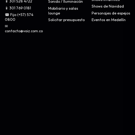
📱 301 528 4722
Sonido / Iluminación
Shows de Navidad
📱 301 769 0181
Mobiliario y salas
lounge
Personajes de espejos
☎ Fijo (+57) 574
0800
Solicitar presupuesto
Eventos en Medellín
✉
contacto@voiz.com.co