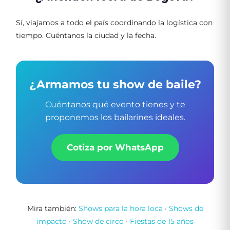
Sí, viajamos a todo el país coordinando la logística con
tiempo. Cuéntanos la ciudad y la fecha.
¿Armamos tu show de baile?
Cuéntanos qué evento tienes y te
proponemos los bailarines ideales.
Cotiza por WhatsApp
Mira también:
Shows para la hora loca
·
Shows de
impacto
·
Show de circo
·
Fiestas de 15 años