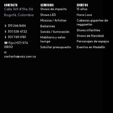
CONTACTO
SERVICIOS
EVENTOS
Calle 149 #19a-56
Shows de impacto
15 años
Bogotá
,
Colombia
Shows LED
Hora Loca
Músicos / Artistas
Cabezas gigantes de
reggaetón
📱 319 266 8614
Bailarines
Shows infantiles
📱 301 528 4722
Sonido / Iluminación
Shows de Navidad
📱 301 769 0181
Mobiliario y salas
lounge
Personajes de espejos
☎ Fijo (+57) 574
0800
Solicitar presupuesto
Eventos en Medellín
✉
contacto@voiz.com.co