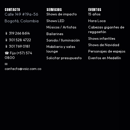
CONTACTO
SERVICIOS
EVENTOS
Calle 149 #19a-56
Shows de impacto
15 años
Bogotá
,
Colombia
Shows LED
Hora Loca
Músicos / Artistas
Cabezas gigantes de
reggaetón
📱 319 266 8614
Bailarines
Shows infantiles
📱 301 528 4722
Sonido / Iluminación
Shows de Navidad
📱 301 769 0181
Mobiliario y salas
lounge
Personajes de espejos
☎ Fijo (+57) 574
0800
Solicitar presupuesto
Eventos en Medellín
✉
contacto@voiz.com.co