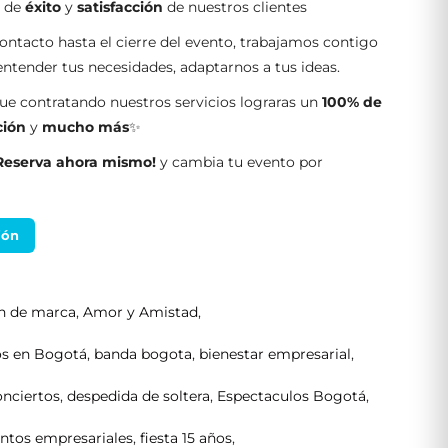
s de
éxito
y
satisfacción
de nuestros clientes
ontacto hasta el cierre del evento, trabajamos contigo
tender tus necesidades, adaptarnos a tus ideas.
e contratando nuestros servicios lograras un
100% de
ción
y
mucho más
✨
Reserva ahora mismo!
y cambia tu evento por
ión
ón de marca
,
Amor y Amistad
,
os en Bogotá
,
banda bogota
,
bienestar empresarial
,
nciertos
,
despedida de soltera
,
Espectaculos Bogotá
,
ntos empresariales
,
fiesta 15 años
,