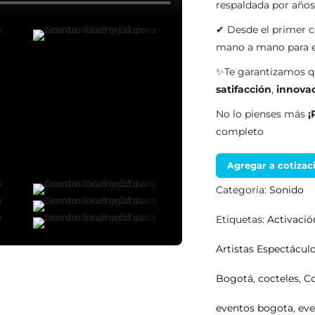
respaldada por año
✔ Desde el primer c
mano a mano para en
✨Te garantizamos qu
satifacción
,
innova
No lo pienses más
¡
completo
Agregar a cotizac
Categoría:
Sonido
Etiquetas:
Activaci
Artistas Espectácul
Bogotá
,
cocteles
,
Co
eventos bogota
,
eve