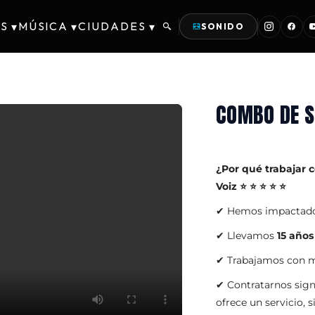
S
MÚSICA
CIUDADES
▾
▾
▾
SONIDO
COMBO DE S
¿Por qué trabajar 
Voiz ⭐ ⭐ ⭐ ⭐ ⭐
✔ Hemos impactad
✔ Llevamos
15 años
✔ Trabajamos con ma
✔ Contratarnos sig
ofrece un servicio, 