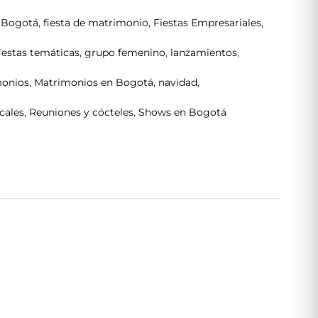
n Bogotá
,
fiesta de matrimonio
,
Fiestas Empresariales
,
fiestas temáticas
,
grupo femenino
,
lanzamientos
,
monios
,
Matrimonios en Bogotá
,
navidad
,
cales
,
Reuniones y cócteles
,
Shows en Bogotá