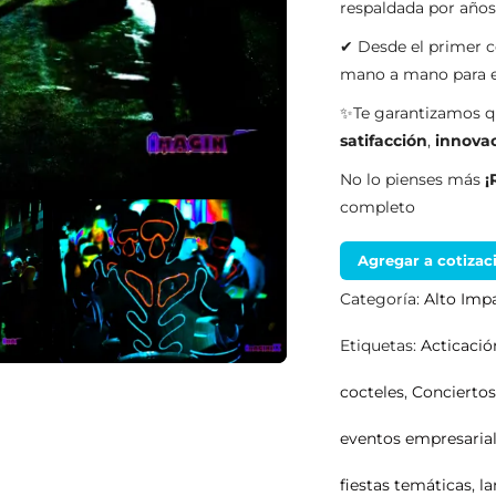
respaldada por año
✔ Desde el primer c
mano a mano para en
✨Te garantizamos qu
satifacción
,
innova
No lo pienses más
¡
completo
Agregar a cotizac
Categoría:
Alto Imp
Etiquetas:
Acticaci
cocteles
,
Concierto
eventos empresaria
fiestas temáticas
,
l