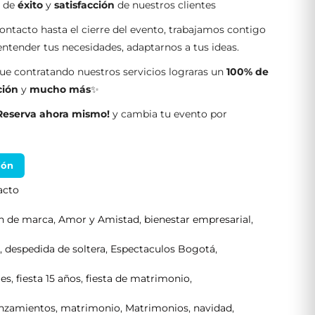
s de
éxito
y
satisfacción
de nuestros clientes
ontacto hasta el cierre del evento, trabajamos contigo
tender tus necesidades, adaptarnos a tus ideas.
e contratando nuestros servicios lograras un
100% de
ción
y
mucho más
✨
Reserva ahora mismo!
y cambia tu evento por
ión
acto
ón de marca
,
Amor y Amistad
,
bienestar empresarial
,
s
,
despedida de soltera
,
Espectaculos Bogotá
,
les
,
fiesta 15 años
,
fiesta de matrimonio
,
anzamientos
,
matrimonio
,
Matrimonios
,
navidad
,