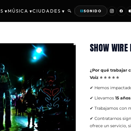
S
MÚSICA
CIUDADES
▾
▾
▾
SONIDO
SHOW WIRE
¿Por qué trabajar 
Voiz ⭐ ⭐ ⭐ ⭐ ⭐
✔ Hemos impactad
✔ Llevamos
15 años
✔ Trabajamos con ma
✔ Contratarnos sig
ofrece un servicio, 