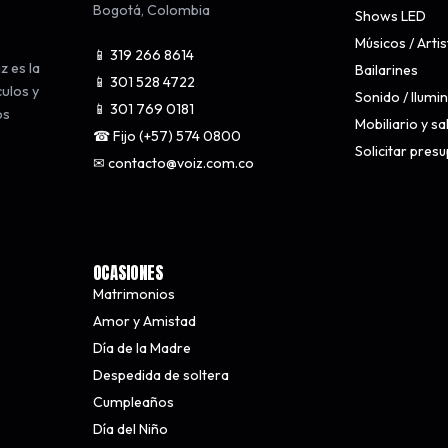
Bogotá
,
Colombia
Shows LED
Músicos / Arti
📱 319 266 8614
z es la
Bailarines
📱 301 528 4722
culos y
Sonido / Ilumi
📱 301 769 0181
os
Mobiliario y s
☎ Fijo (+57) 574 0800
Solicitar pres
✉ contacto@voiz.com.co
OCASIONES
Matrimonios
Amor y Amistad
Día de la Madre
Despedida de soltera
Cumpleaños
Día del Niño