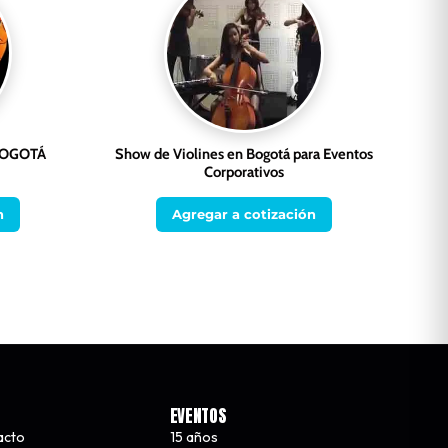
BOGOTÁ
Show de Violines en Bogotá para Eventos
Corporativos
n
Agregar a cotización
EVENTOS
acto
15 años