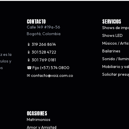
CONTACTO
SERVICIOS
Calle 149 #19a-56
Shows de imp
Bogotá
,
Colombia
Shows LED
Músicos / Arti
📱 319 266 8614
Bailarines
📱 301 528 4722
z es la
Sonido / Ilumi
📱 301 769 0181
culos y
Mobiliario y s
☎ Fijo (+57) 574 0800
os
Solicitar pres
✉ contacto@voiz.com.co
OCASIONES
Matrimonios
Amor y Amistad