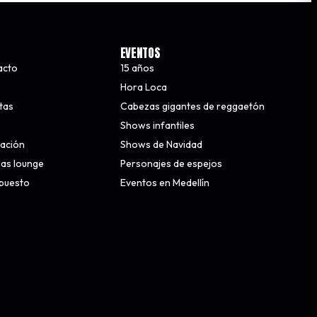
EVENTOS
acto
15 años
Hora Loca
stas
Cabezas gigantes de reggaetón
Shows infantiles
nación
Shows de Navidad
alas lounge
Personajes de espejos
upuesto
Eventos en Medellín