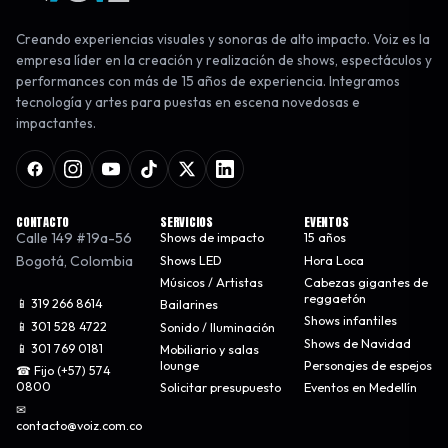
Creando experiencias visuales y sonoras de alto impacto. Voiz es la
empresa líder en la creación y realización de shows, espectáculos y
performances con más de 15 años de experiencia. Integramos
tecnología y artes para puestas en escena novedosas e
impactantes.
CONTACTO
SERVICIOS
EVENTOS
Calle 149 #19a-56
Shows de impacto
15 años
Bogotá
,
Colombia
Shows LED
Hora Loca
Músicos / Artistas
Cabezas gigantes de
reggaetón
📱 319 266 8614
Bailarines
Shows infantiles
📱 301 528 4722
Sonido / Iluminación
Shows de Navidad
📱 301 769 0181
Mobiliario y salas
lounge
Personajes de espejos
☎ Fijo (+57) 574
0800
Solicitar presupuesto
Eventos en Medellín
✉
contacto@voiz.com.co