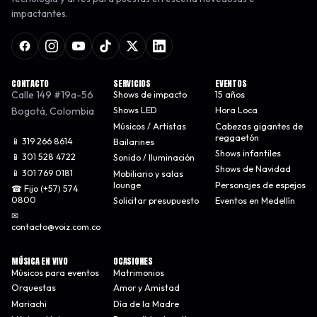
impactantes.
CONTACTO
SERVICIOS
EVENTOS
Calle 149 #19a-56
Shows de impacto
15 años
Bogotá
,
Colombia
Shows LED
Hora Loca
Músicos / Artistas
Cabezas gigantes de
reggaetón
📱 319 266 8614
Bailarines
Shows infantiles
📱 301 528 4722
Sonido / Iluminación
Shows de Navidad
📱 301 769 0181
Mobiliario y salas
lounge
Personajes de espejos
☎ Fijo (+57) 574
0800
Solicitar presupuesto
Eventos en Medellín
✉
contacto@voiz.com.co
MÚSICA EN VIVO
OCASIONES
Músicos para eventos
Matrimonios
Orquestas
Amor y Amistad
Mariachi
Día de la Madre