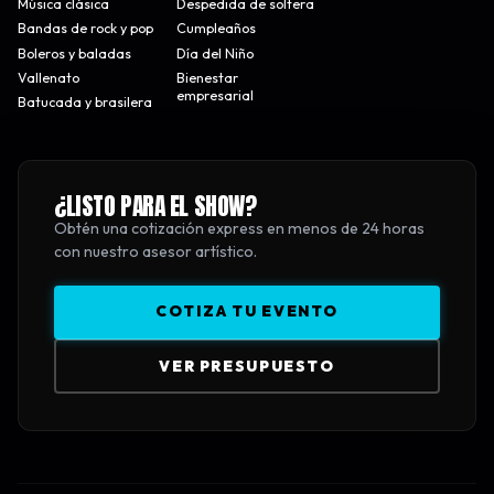
Música clásica
Despedida de soltera
Bandas de rock y pop
Cumpleaños
Boleros y baladas
Día del Niño
Vallenato
Bienestar
empresarial
Batucada y brasilera
¿LISTO PARA EL SHOW?
Obtén una cotización express en menos de 24 horas
con nuestro asesor artístico.
COTIZA TU EVENTO
VER PRESUPUESTO