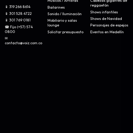
Músicos / Artistas
Cabezas gigantes de
reggaetón
📱 319 266 8614
Bailarines
Shows infantiles
📱 301 528 4722
Sonido / Iluminación
Shows de Navidad
📱 301 769 0181
Mobiliario y salas
lounge
Personajes de espejos
☎ Fijo (+57) 574
0800
Solicitar presupuesto
Eventos en Medellín
✉
contacto@voiz.com.co