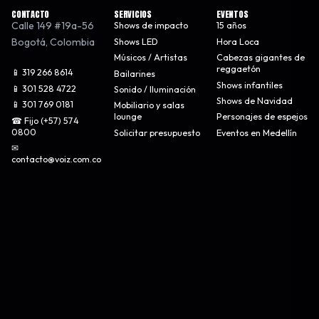
CONTACTO
SERVICIOS
EVENTOS
Calle 149 #19a-56
Shows de impacto
15 años
Bogotá
,
Colombia
Shows LED
Hora Loca
Músicos / Artistas
Cabezas gigantes de
reggaetón
📱 319 266 8614
Bailarines
Shows infantiles
📱 301 528 4722
Sonido / Iluminación
Shows de Navidad
📱 301 769 0181
Mobiliario y salas
lounge
Personajes de espejos
☎ Fijo (+57) 574
0800
Solicitar presupuesto
Eventos en Medellín
✉
contacto@voiz.com.co