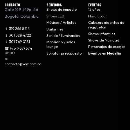
CONTACTO
SERVICIOS
EVENTOS
Calle 149 #19a-56
Shows de impacto
15 años
Bogotá
,
Colombia
Shows LED
Hora Loca
Músicos / Artistas
Cabezas gigantes de
reggaetón
📱 319 266 8614
Bailarines
Shows infantiles
📱 301 528 4722
Sonido / Iluminación
Shows de Navidad
📱 301 769 0181
Mobiliario y salas
lounge
Personajes de espejos
☎ Fijo (+57) 574
0800
Solicitar presupuesto
Eventos en Medellín
✉
contacto@voiz.com.co