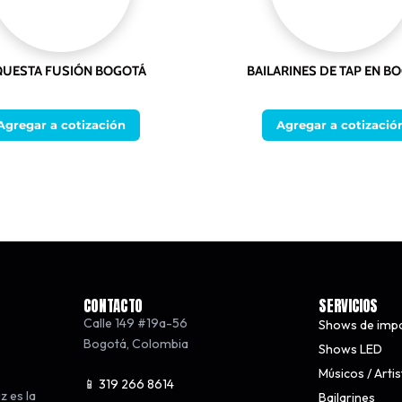
UESTA FUSIÓN BOGOTÁ
BAILARINES DE TAP EN B
Agregar a cotización
Agregar a cotizació
CONTACTO
SERVICIOS
Calle 149 #19a-56
Shows de imp
Bogotá
,
Colombia
Shows LED
Músicos / Arti
📱 319 266 8614
z es la
Bailarines