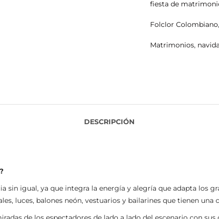
fiesta de matrimoni
Folclor Colombiano
Matrimonios
,
navid
DESCRIPCIÓN
?
 sin igual, ya que integra la energía y alegría que adapta los g
ales, luces, balones neón, vestuarios y bailarines que tienen un
iradas de los espectadores de lado a lado del escenario con sus 