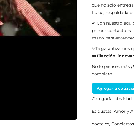
que no solo entrega
fluida, respaldada 
✔ Con nuestro equip
primer contacto has
mano para entender 
✨Te garantizamos qu
satifacción
,
innova
No lo pienses más
¡
completo
Agregar a cotizac
Categoría:
Navidad
Etiquetas:
Amor y A
cocteles
,
Concierto