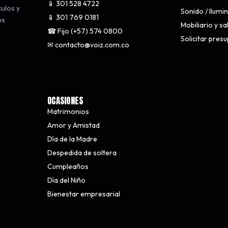
📱 301 528 4722
culos y
Sonido / Ilumi
📱 301 769 0181
os
Mobiliario y s
☎ Fijo (+57) 574 0800
Solicitar pres
✉ contacto@voiz.com.co
OCASIONES
Matrimonios
Amor y Amistad
Día de la Madre
Despedida de soltera
Cumpleaños
Día del Niño
Bienestar empresarial