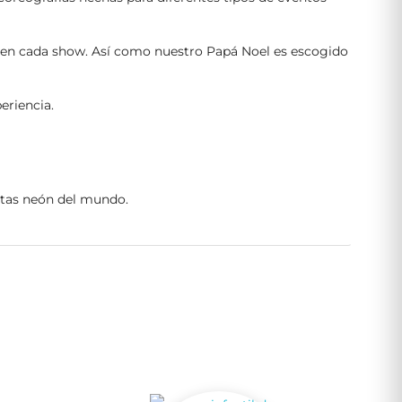
n en cada show. Así como nuestro Papá Noel es escogido
eriencia.
estas neón del mundo.