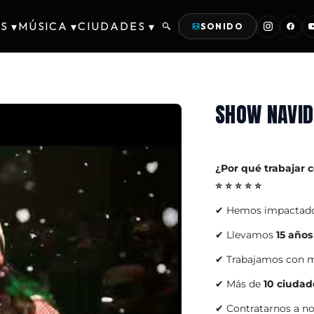
S
MÚSICA
CIUDADES
▾
▾
▾
SONIDO
SHOW NAVID
¿Por qué trabajar 
⭐ ⭐ ⭐ ⭐ ⭐
✔ Hemos impactad
✔ Llevamos
15 años
✔ Trabajamos con m
✔ Más de
10 ciudad
✔ Contratarnos a n