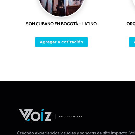
SON CUBANO EN BOGOTÁ – LATINO
ORQ
Agregar a cotización
Creando experiencias visuales y sonoras de alto impacto. Voi