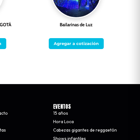
OGOTÁ
Bailarinas de Luz
n
Agregar a cotización
EVENTOS
acto
15 años
Hora Loca
stas
Cabezas gigantes de reggaetón
Shows infantiles