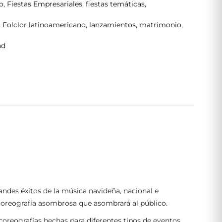
o
,
Fiestas Empresariales
,
fiestas temáticas
,
,
Folclor latinoamericano
,
lanzamientos
,
matrimonio
,
ad
randes éxitos de la música navideña, nacional e
a coreografía asombrosa que asombrará al público.
coreografías hechas para diferentes tipos de eventos