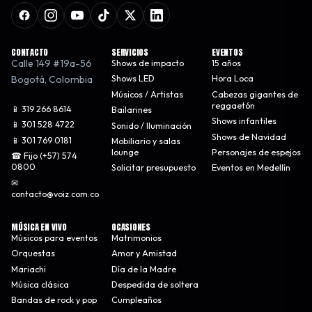
CONTACTO
SERVICIOS
EVENTOS
Calle 149 #19a-56
Shows de impacto
15 años
Bogotá
,
Colombia
Shows LED
Hora Loca
Músicos / Artistas
Cabezas gigantes de
reggaetón
📱 319 266 8614
Bailarines
Shows infantiles
📱 301 528 4722
Sonido / Iluminación
Shows de Navidad
📱 301 769 0181
Mobiliario y salas
lounge
Personajes de espejos
☎ Fijo (+57) 574
0800
Solicitar presupuesto
Eventos en Medellín
✉
contacto@voiz.com.co
MÚSICA EN VIVO
OCASIONES
Músicos para eventos
Matrimonios
Orquestas
Amor y Amistad
Mariachi
Día de la Madre
Música clásica
Despedida de soltera
Bandas de rock y pop
Cumpleaños