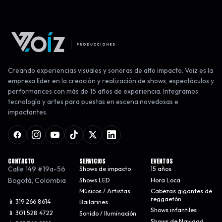
Creando experiencias visuales y sonoras de alto impacto. Voiz es la
empresa líder en la creación y realización de shows, espectáculos y
performances con más de 15 años de experiencia. Integramos
tecnología y artes para puestas en escena novedosas e
impactantes.
CONTACTO
SERVICIOS
EVENTOS
Calle 149 #19a-56
Shows de impacto
15 años
Bogotá
,
Colombia
Shows LED
Hora Loca
Músicos / Artistas
Cabezas gigantes de
reggaetón
📱 319 266 8614
Bailarines
Shows infantiles
📱 301 528 4722
Sonido / Iluminación
Shows de Navidad