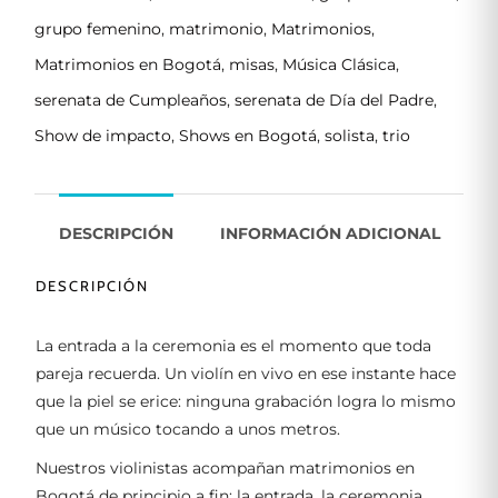
grupo femenino
,
matrimonio
,
Matrimonios
,
Matrimonios en Bogotá
,
misas
,
Música Clásica
,
serenata de Cumpleaños
,
serenata de Día del Padre
,
Show de impacto
,
Shows en Bogotá
,
solista
,
trio
DESCRIPCIÓN
INFORMACIÓN ADICIONAL
DESCRIPCIÓN
La entrada a la ceremonia es el momento que toda
pareja recuerda. Un violín en vivo en ese instante hace
que la piel se erice: ninguna grabación logra lo mismo
que un músico tocando a unos metros.
Nuestros violinistas acompañan matrimonios en
Bogotá de principio a fin: la entrada, la ceremonia