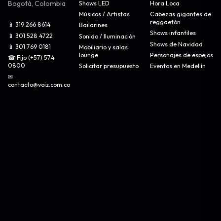
Bogotá
,
Colombia
Shows LED
Hora Loca
Músicos / Artistas
Cabezas gigantes de
reggaetón
📱 319 266 8614
Bailarines
Shows infantiles
📱 301 528 4722
Sonido / Iluminación
Shows de Navidad
📱 301 769 0181
Mobiliario y salas
lounge
Personajes de espejos
☎ Fijo (+57) 574
0800
Solicitar presupuesto
Eventos en Medellín
✉
contacto@voiz.com.co