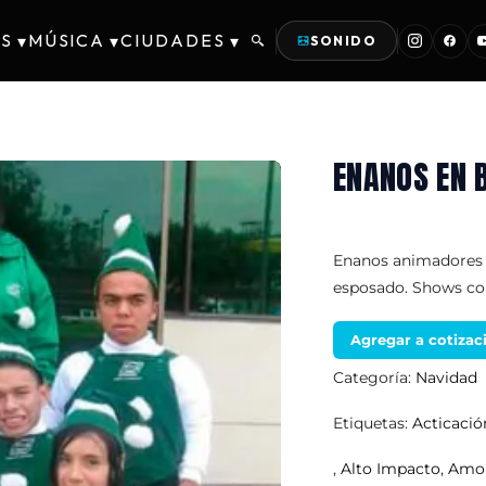
S
MÚSICA
CIUDADES
▾
▾
▾
SONIDO
ENANOS EN 
Enanos animadores p
esposado. Shows con
Agregar a cotizac
Categoría:
Navidad
Etiquetas:
Acticaci
,
Alto Impacto
,
Amor