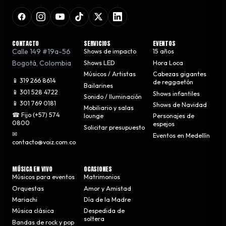
CONTACTO
SERVICIOS
EVENTOS
Calle 149 #19a-56
Shows de impacto
15 años
Bogotá
,
Colombia
Shows LED
Hora Loca
Músicos / Artistas
Cabezas gigantes
📱 319 266 8614
de reggaetón
Bailarines
📱 301 528 4722
Shows infantiles
Sonido / Iluminación
📱 301 769 0181
Shows de Navidad
Mobiliario y salas
☎ Fijo (+57) 574
lounge
Personajes de
0800
espejos
Solicitar presupuesto
✉
Eventos en Medellín
contacto@voiz.com.co
MÚSICA EN VIVO
OCASIONES
Músicos para eventos
Matrimonios
Orquestas
Amor y Amistad
Mariachi
Día de la Madre
Música clásica
Despedida de
soltera
Bandas de rock y pop