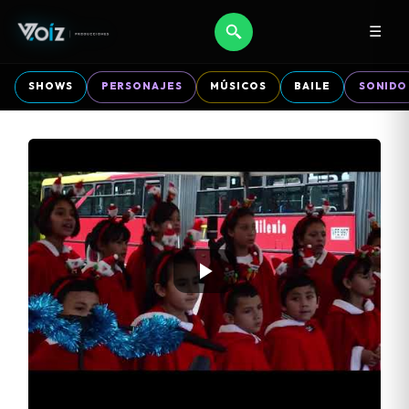
☰
SHOWS
PERSONAJES
MÚSICOS
BAILE
SONIDO