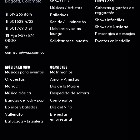
Bogotá
,
Colombia
Shows LED
Hora Loca
Músicos / Artistas
Cabezas gigantes de
reggaetón
📱 319 266 8614
Bailarines
Shows infantiles
📱 301 528 4722
Sonido / Iluminación
Shows de Navidad
📱 301 769 0181
Mobiliario y salas
lounge
Personajes de espejos
☎ Fijo (+57) 574
0800
Solicitar presupuesto
Eventos en Medellín
✉
contacto@voiz.com.co
MÚSICA EN VIVO
OCASIONES
Músicos para eventos
Matrimonios
Orquestas
Amor y Amistad
Mariachi
Día de la Madre
Música clásica
Despedida de soltera
Bandas de rock y pop
Cumpleaños
Boleros y baladas
Día del Niño
Vallenato
Bienestar
empresarial
Batucada y brasilera