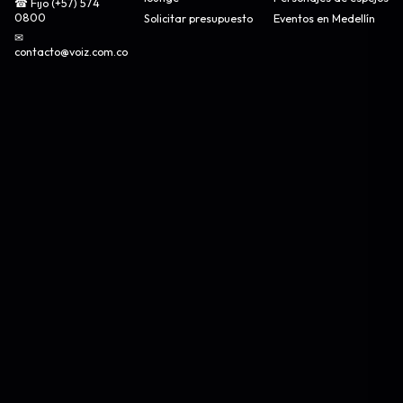
☎ Fijo (+57) 574
0800
Solicitar presupuesto
Eventos en Medellín
✉
contacto@voiz.com.co