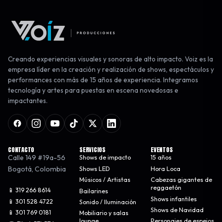
Creando experiencias visuales y sonoras de alto impacto. Voiz es la
empresa líder en la creación y realización de shows, espectáculos y
performances con más de 15 años de experiencia. Integramos
tecnología y artes para puestas en escena novedosas e
impactantes.
CONTACTO
SERVICIOS
EVENTOS
Calle 149 #19a-56
Shows de impacto
15 años
Bogotá
,
Colombia
Shows LED
Hora Loca
Músicos / Artistas
Cabezas gigantes de
reggaetón
📱 319 266 8614
Bailarines
Shows infantiles
📱 301 528 4722
Sonido / Iluminación
Shows de Navidad
📱 301 769 0181
Mobiliario y salas
lounge
Personajes de espejos