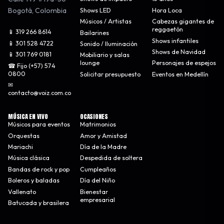
Bogotá
,
Colombia
Shows LED
Hora Loca
Músicos / Artistas
Cabezas gigantes de
reggaetón
📱 319 266 8614
Bailarines
Shows infantiles
📱 301 528 4722
Sonido / Iluminación
Shows de Navidad
📱 301 769 0181
Mobiliario y salas
lounge
Personajes de espejos
☎ Fijo (+57) 574
0800
Solicitar presupuesto
Eventos en Medellín
✉
contacto@voiz.com.co
MÚSICA EN VIVO
OCASIONES
Músicos para eventos
Matrimonios
Orquestas
Amor y Amistad
Mariachi
Día de la Madre
Música clásica
Despedida de soltera
Bandas de rock y pop
Cumpleaños
Boleros y baladas
Día del Niño
Vallenato
Bienestar
empresarial
Batucada y brasilera