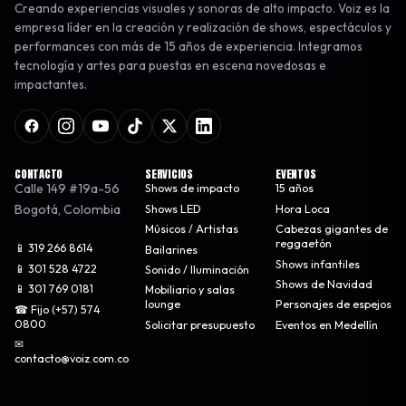
Creando experiencias visuales y sonoras de alto impacto. Voiz es la
empresa líder en la creación y realización de shows, espectáculos y
performances con más de 15 años de experiencia. Integramos
tecnología y artes para puestas en escena novedosas e
impactantes.
CONTACTO
SERVICIOS
EVENTOS
Calle 149 #19a-56
Shows de impacto
15 años
Bogotá
,
Colombia
Shows LED
Hora Loca
Músicos / Artistas
Cabezas gigantes de
reggaetón
📱 319 266 8614
Bailarines
Shows infantiles
📱 301 528 4722
Sonido / Iluminación
Shows de Navidad
📱 301 769 0181
Mobiliario y salas
lounge
Personajes de espejos
☎ Fijo (+57) 574
0800
Solicitar presupuesto
Eventos en Medellín
✉
contacto@voiz.com.co