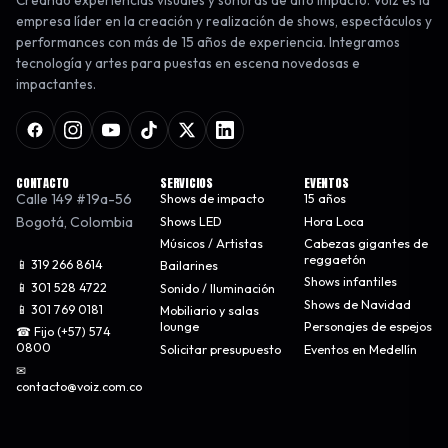
Creando experiencias visuales y sonoras de alto impacto. Voiz es la
empresa líder en la creación y realización de shows, espectáculos y
performances con más de 15 años de experiencia. Integramos
tecnología y artes para puestas en escena novedosas e
impactantes.
CONTACTO
SERVICIOS
EVENTOS
Calle 149 #19a-56
Shows de impacto
15 años
Bogotá
,
Colombia
Shows LED
Hora Loca
Músicos / Artistas
Cabezas gigantes de
reggaetón
📱 319 266 8614
Bailarines
Shows infantiles
📱 301 528 4722
Sonido / Iluminación
Shows de Navidad
📱 301 769 0181
Mobiliario y salas
lounge
Personajes de espejos
☎ Fijo (+57) 574
0800
Solicitar presupuesto
Eventos en Medellín
✉
contacto@voiz.com.co