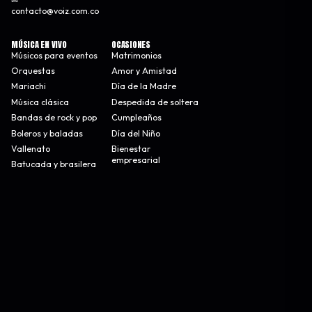
contacto@voiz.com.co
MÚSICA EN VIVO
OCASIONES
Músicos para eventos
Matrimonios
Orquestas
Amor y Amistad
Mariachi
Día de la Madre
Música clásica
Despedida de soltera
Bandas de rock y pop
Cumpleaños
Boleros y baladas
Día del Niño
Vallenato
Bienestar
empresarial
Batucada y brasilera