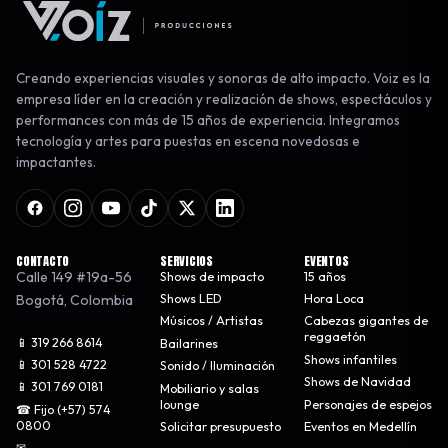
Creando experiencias visuales y sonoras de alto impacto. Voiz es la
empresa líder en la creación y realización de shows, espectáculos y
performances con más de 15 años de experiencia. Integramos
tecnología y artes para puestas en escena novedosas e
impactantes.
CONTACTO
SERVICIOS
EVENTOS
Calle 149 #19a-56
Shows de impacto
15 años
Bogotá
,
Colombia
Shows LED
Hora Loca
Músicos / Artistas
Cabezas gigantes de
reggaetón
📱 319 266 8614
Bailarines
Shows infantiles
📱 301 528 4722
Sonido / Iluminación
Shows de Navidad
📱 301 769 0181
Mobiliario y salas
lounge
Personajes de espejos
☎ Fijo (+57) 574
0800
Solicitar presupuesto
Eventos en Medellín
✉