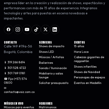
empresa líder en la creación y realización de shows, espectáculos y
performances con más de 15 años de experiencia. Integramos
tecnología y artes para puestas en escena novedosas e
impactantes.
CONTACTO
SERVICIOS
EVENTOS
Calle 149 #19a-56
Shows de impacto
15 años
Bogotá
,
Colombia
Shows LED
Hora Loca
Músicos / Artistas
Cabezas gigantes de
reggaetón
📱 319 266 8614
Bailarines
Shows infantiles
📱 301 528 4722
Sonido / Iluminación
Shows de Navidad
📱 301 769 0181
Mobiliario y salas
lounge
Personajes de espejos
☎ Fijo (+57) 574
0800
Solicitar presupuesto
Eventos en Medellín
✉
contacto@voiz.com.co
MÚSICA EN VIVO
OCASIONES
Músicos para eventos
Matrimonios