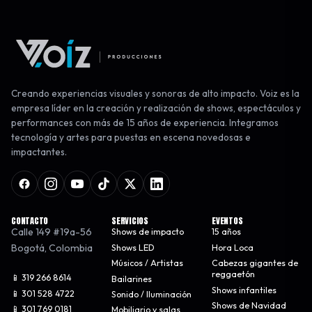
Creando experiencias visuales y sonoras de alto impacto. Voiz es la
empresa líder en la creación y realización de shows, espectáculos y
performances con más de 15 años de experiencia. Integramos
tecnología y artes para puestas en escena novedosas e
impactantes.
CONTACTO
SERVICIOS
EVENTOS
Calle 149 #19a-56
Shows de impacto
15 años
Bogotá
,
Colombia
Shows LED
Hora Loca
Músicos / Artistas
Cabezas gigantes de
reggaetón
📱 319 266 8614
Bailarines
Shows infantiles
📱 301 528 4722
Sonido / Iluminación
Shows de Navidad
📱 301 769 0181
Mobiliario y salas