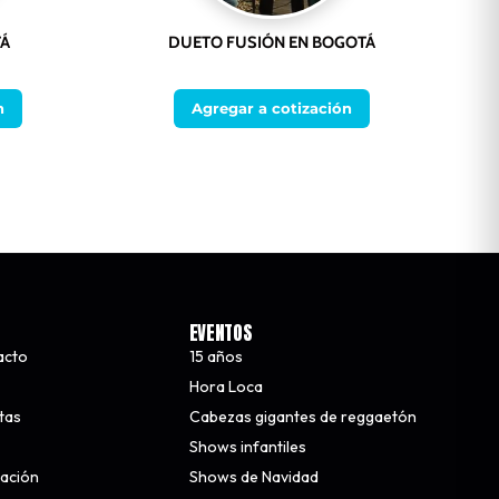
TÁ
DUETO FUSIÓN EN BOGOTÁ
n
Agregar a cotización
EVENTOS
acto
15 años
Hora Loca
stas
Cabezas gigantes de reggaetón
Shows infantiles
nación
Shows de Navidad