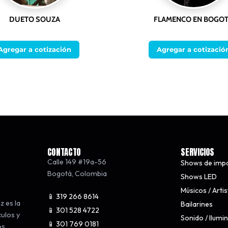
DUETO SOUZA
FLAMENCO EN BOGO
Agregar a cotización
Agregar a cotizació
CONTACTO
SERVICIOS
Calle 149 #19a-56
Shows de imp
Bogotá
,
Colombia
Shows LED
Músicos / Arti
📱 319 266 8614
z es la
Bailarines
📱 301 528 4722
culos y
Sonido / Ilumi
📱 301 769 0181
os