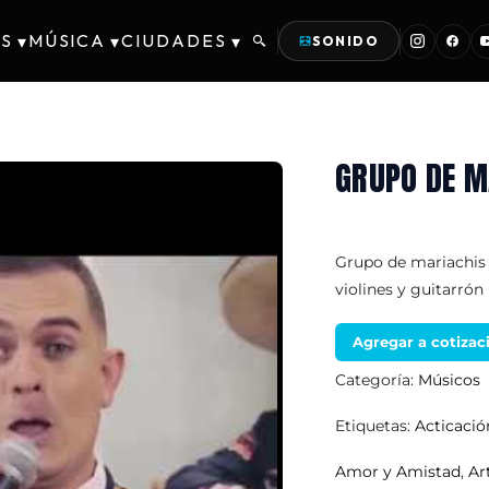
S
MÚSICA
CIUDADES
▾
▾
▾
SONIDO
GRUPO DE M
Grupo de mariachis
violines y guitarrón 
Agregar a cotizac
Categoría:
Músicos
Etiquetas:
Acticaci
Amor y Amistad
,
Ar