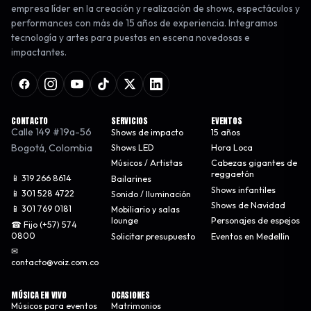
empresa líder en la creación y realización de shows, espectáculos y
performances con más de 15 años de experiencia. Integramos
tecnología y artes para puestas en escena novedosas e
impactantes.
CONTACTO
SERVICIOS
EVENTOS
Calle 149 #19a-56
Shows de impacto
15 años
Bogotá
,
Colombia
Shows LED
Hora Loca
Músicos / Artistas
Cabezas gigantes de
reggaetón
📱 319 266 8614
Bailarines
Shows infantiles
📱 301 528 4722
Sonido / Iluminación
Shows de Navidad
📱 301 769 0181
Mobiliario y salas
lounge
Personajes de espejos
☎ Fijo (+57) 574
0800
Solicitar presupuesto
Eventos en Medellín
✉
contacto@voiz.com.co
MÚSICA EN VIVO
OCASIONES
Músicos para eventos
Matrimonios