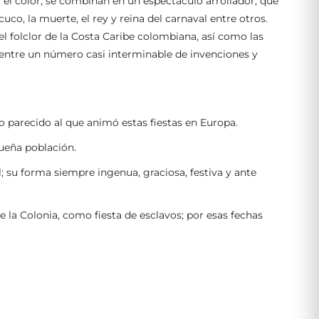
 y el color, se combinan en un espectáculo arrollador, que
co, la muerte, el rey y reina del carnaval entre otros.
l folclor de la Costa Caribe colombiana, así como las
 entre un número casi interminable de invenciones y
 parecido al que animó estas fiestas en Europa.
queña población.
; su forma siempre ingenua, graciosa, festiva y ante
 la Colonia, como fiesta de esclavos; por esas fechas