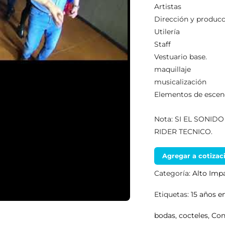
Artistas
Dirección y producci
Utilería
Staff
Vestuario base.
maquillaje
musicalización
Elementos de escen
Nota: SI EL SONID
RIDER TECNICO.
Agregar a cotizac
Categoría:
Alto Imp
Etiquetas:
15 años e
bodas
,
cocteles
,
Con