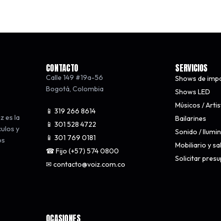
CONTACTO
SERVICIOS
Calle 149 #19a-56
Shows de imp
Bogotá
,
Colombia
Shows LED
Músicos / Arti
📱 319 266 8614
z es la
Bailarines
📱 301 528 4722
culos y
Sonido / Ilumi
📱 301 769 0181
os
Mobiliario y s
☎ Fijo (+57) 574 0800
Solicitar pres
✉ contacto@voiz.com.co
OCASIONES