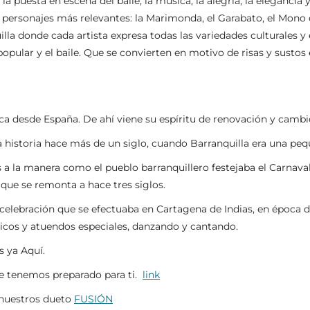
la puesta en escena del baile, la música, la alegría, la elegancia
s personajes más relevantes: la Marimonda, el Garabato, el Mono cu
a donde cada artista expresa todas las variedades culturales y e
pular y el baile. Que se convierten en motivo de risas y sustos
a desde España. De ahí viene su espíritu de renovación y cambio
la historia hace más de un siglo, cuando Barranquilla era una pe
 a la manera como el pueblo barranquillero festejaba el Carnaval
que se remonta a hace tres siglos.
celebración que se efectuaba en Cartagena de Indias, en época de
picos y atuendos especiales, danzando y cantando.
s ya Aquí.
ue tenemos preparado para ti.
link
nuestros dueto
FUSIÓN