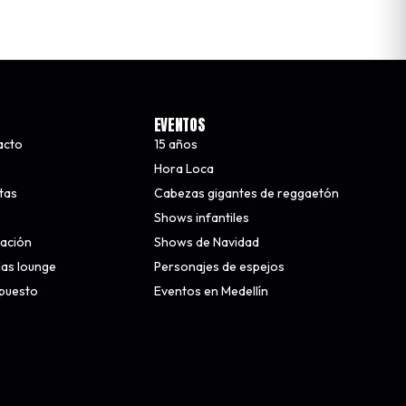
EVENTOS
acto
15 años
Hora Loca
stas
Cabezas gigantes de reggaetón
Shows infantiles
nación
Shows de Navidad
alas lounge
Personajes de espejos
upuesto
Eventos en Medellín