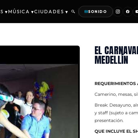
S
MÚSICA
CIUDADES
▾
▾
▾
SONIDO
EL CARNAVA
MEDELLÍN
REQUERIMIENTOS 
Camerino, mesas, sill
Break: Desayuno, al
y staff (sujeto a c
presentación.
QUE INCLUYE EL 