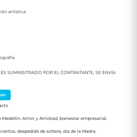
ón artística
ografía
O ES SUMINSITRADO POR EL CONTRATANTE, SE ENVÍA
ión
acto
n Medellín
,
Amor y Amistad
,
bienestar empresarial
,
ciertos
,
despedida de soltera
,
día de la Madre
,