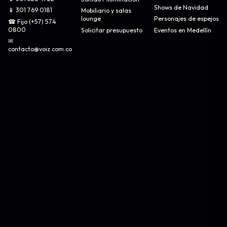
Shows de Navidad
📱 301 769 0181
Mobiliario y salas
lounge
Personajes de espejos
☎ Fijo (+57) 574
0800
Solicitar presupuesto
Eventos en Medellín
✉
contacto@voiz.com.co