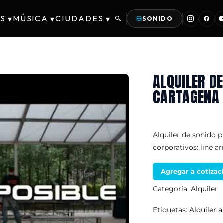
S
MÚSICA
CIUDADES
▾
▾
▾
SONIDO
ALQUILER DE
CARTAGENA
Alquiler de sonido 
corporativos: line a
Agregar a cotizac
Categoría:
Alquiler
Etiquetas:
Alquiler 