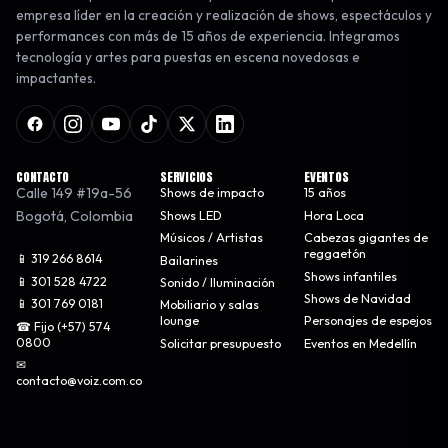
empresa líder en la creación y realización de shows, espectáculos y
performances con más de 15 años de experiencia. Integramos
tecnología y artes para puestas en escena novedosas e
impactantes.
CONTACTO
SERVICIOS
EVENTOS
Calle 149 #19a-56
Shows de impacto
15 años
Bogotá
,
Colombia
Shows LED
Hora Loca
Músicos / Artistas
Cabezas gigantes de
reggaetón
📱 319 266 8614
Bailarines
Shows infantiles
📱 301 528 4722
Sonido / Iluminación
Shows de Navidad
📱 301 769 0181
Mobiliario y salas
lounge
Personajes de espejos
☎ Fijo (+57) 574
0800
Solicitar presupuesto
Eventos en Medellín
✉
contacto@voiz.com.co